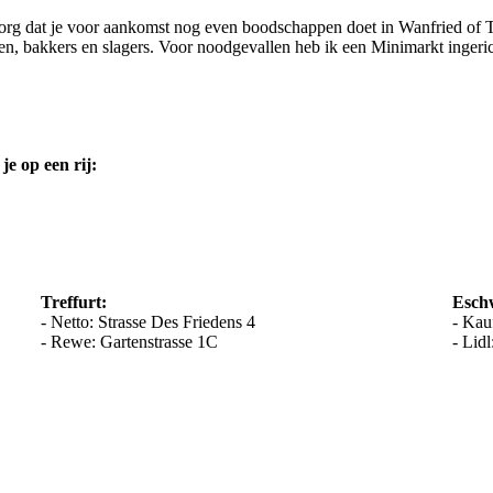
zorg dat je voor aankomst nog even boodschappen doet in Wanfried of T
en, bakkers en slagers. Voor noodgevallen heb ik een Minimarkt ingeric
je op een rij:
Treffurt:
Esch
- Netto: Strasse Des Friedens 4
- Kau
- Rewe: Gartenstrasse 1C
- Lid