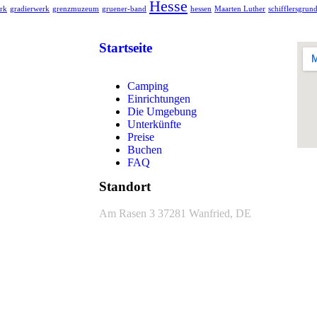
Hesse
rk
gradierwerk
grenzmuzeum
gruener-band
hessen
Maarten Luther
schifflersgrun
Startseite
Camping
Einrichtungen
Die Umgebung
Unterkünfte
Preise
Buchen
FAQ
Standort
Am Rasen 3
37281 Wanfried, DE