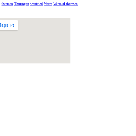
d
thermen
Thuringen
wanfried
Werra
Werratal-thermen