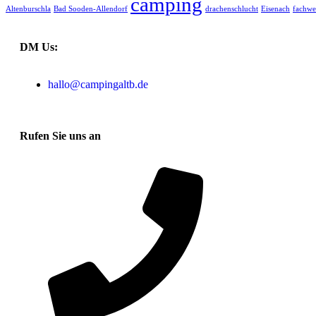
camping
Altenburschla
Bad Sooden-Allendorf
drachenschlucht
Eisenach
fachwe
DM Us:
hallo@campingaltb.de
Rufen Sie uns an