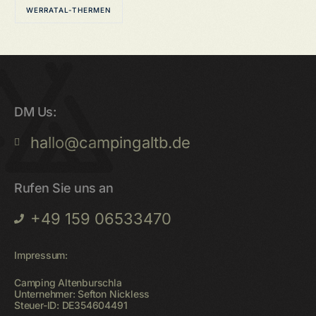
WERRATAL-THERMEN
DM Us:
hallo@campingaltb.de
Rufen Sie uns an
+49 159 06533470
Impressum:
Camping Altenburschla
Unternehmer: Sefton Nickless
Steuer-ID: DE354604491