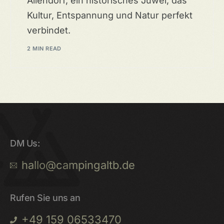
Allendorf, ein historisches Juwel, das
Kultur, Entspannung und Natur perfekt
verbindet.
2 MIN READ
DM Us:
hallo@campingaltb.de
Rufen Sie uns an
+49 159 06533470