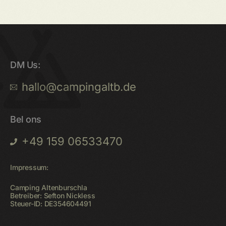
DM Us:
hallo@campingaltb.de
Bel ons
+49 159 06533470
Impressum:
Camping Altenburschla
Betreiber: Sefton Nickless
Steuer-ID: DE354604491