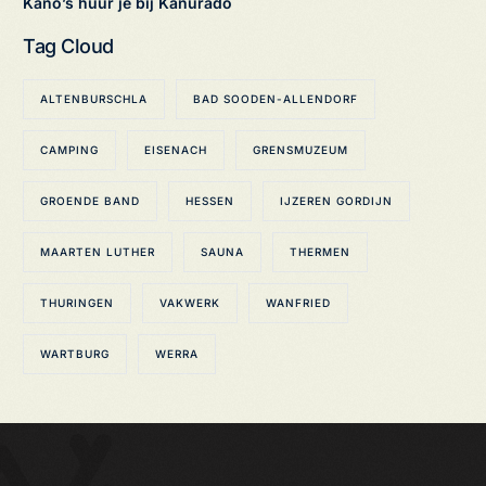
Kano’s huur je bij Kanurado
Tag Cloud
ALTENBURSCHLA
BAD SOODEN-ALLENDORF
CAMPING
EISENACH
GRENSMUZEUM
GROENDE BAND
HESSEN
IJZEREN GORDIJN
MAARTEN LUTHER
SAUNA
THERMEN
THURINGEN
VAKWERK
WANFRIED
WARTBURG
WERRA