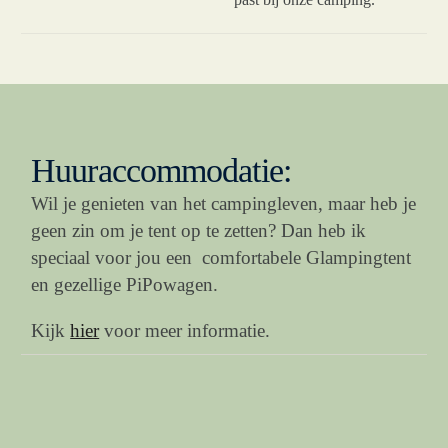
H
u
u
r
a
c
c
o
m
m
o
d
a
t
i
e
:
Wil je genieten van het campingleven, maar heb je
geen zin om je tent op te zetten? Dan heb ik
speciaal voor jou een comfortabele Glampingtent
en gezellige PiPowagen.
Kijk
hier
voor meer informatie.